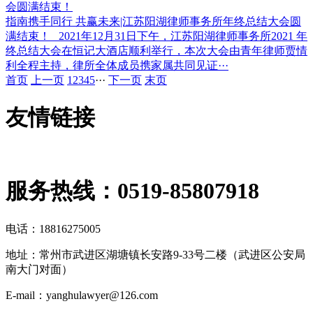
会圆满结束！
指南携手同行 共赢未来|江苏阳湖律师事务所年终总结大会圆
满结束！ 2021年12月31日下午，江苏阳湖律师事务所2021 年
终总结大会在恒记大酒店顺利举行，本次大会由青年律师贾情
利全程主持，律所全体成员携家属共同见证···
首页
上一页
1
2
3
4
5
···
下一页
末页
友情链接
服务热线：
0519-85807918
电话：18816275005
地址：常州市武进区湖塘镇长安路9-33号二楼（武进区公安局
南大门对面）
E-mail：yanghulawyer@126.com