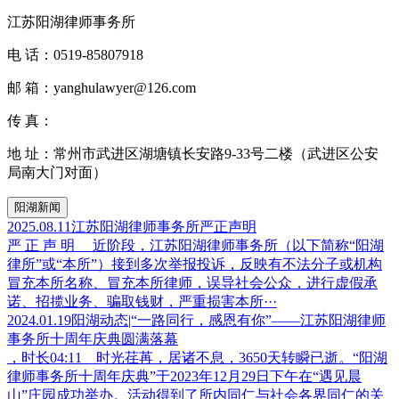
江苏阳湖律师事务所
电 话：
0519-85807918
邮 箱：
yanghulawyer@126.com
传 真：
地 址：
常州市武进区湖塘镇长安路9-33号二楼（武进区公安
局南大门对面）
阳湖新闻
2025.08.11
江苏阳湖律师事务所严正声明
严 正 声 明 近阶段，江苏阳湖律师事务所（以下简称“阳湖
律所”或“本所”）接到多次举报投诉，反映有不法分子或机构
冒充本所名称、冒充本所律师，误导社会公众，进行虚假承
诺、招揽业务、骗取钱财，严重损害本所···
2024.01.19
阳湖动态|“一路同行，感恩有你”——江苏阳湖律师
事务所十周年庆典圆满落幕
，时长04:11 时光荏苒，居诸不息，3650天转瞬已逝。“阳湖
律师事务所十周年庆典”于2023年12月29日下午在“遇见晨
山”庄园成功举办。活动得到了所内同仁与社会各界同仁的关