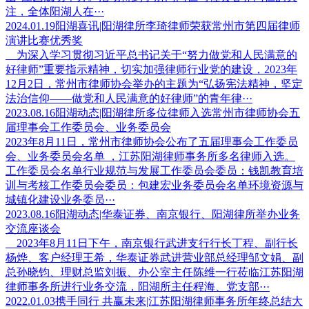
注，全体阳湖人在···
2024.01.19
阳湖喜讯|阳湖律所李琦律师荣获常州市第四届律师
演讲比赛优秀奖
为深入学习贯彻习近平总书记关于“努力做党和人民满意的
好律师”重要指示精神，切实加强律师行业党的建设，2023年
12月2日，常州市律师协会举办的主题为“弘扬宪法精神，坚定
法治信仰——做党和人民满意的好律师”的青年律···
2023.08.16
阳湖动态|阳湖律所多位律师入选常州市律师协会五
届理事会工作委员会、业务委员会
2023年8月11日，常州市律师协会公布了五届理事会工作委员
会、业务委员会名单 ，江苏阳湖律师事务所多名律师入选。
工作委员会名单行业规范与发展工作委员会委员：钱凯教育培
训与考核工作委员会委员：包建宏业务委员会名单环境资源与
城镇化建设业务委员···
2023.08.16
阳湖动态|华泰证券、南京银行、阳湖律所举办业务
交流座谈会
2023年8月11日下午，南京银行武进支行行长丁程、副行长
杨烨、客户经理王希，华泰证券武进营业部总经理邹文娟、副
总孙晓钧、理财总监刘振、办公室主任陈维一行莅临江苏阳湖
律师事务所进行业务交流，阳湖所主任程海、党支部···
2022.01.03
携手同行 共赢未来|江苏阳湖律师事务所年终总结大