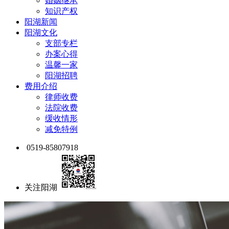
婚姻继承
知识产权
阳湖新闻
阳湖文化
支部专栏
办案心得
温馨一家
阳湖招聘
费用介绍
律师收费
法院收费
缓收情形
减免特例
0519-85807918
关注阳湖